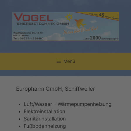
Zum
Inhalt
springen
Menü
Europharm GmbH, Schiffweiler
Luft/Wasser – Wärmepumpenheizung
Elektroinstallation
Sanitärinstallation
Fußbodenheizung