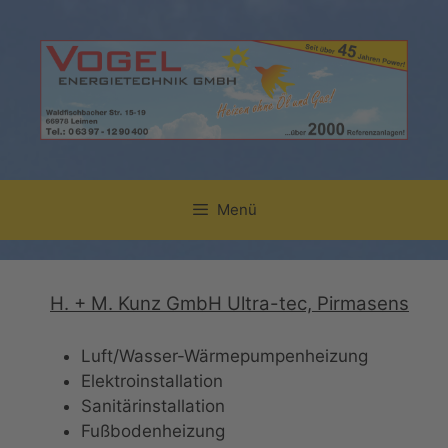
Zum
Inhalt
springen
Menü
H. + M. Kunz GmbH Ultra-tec, Pirmasens
Luft/Wasser-Wärmepumpenheizung
Elektroinstallation
Sanitärinstallation
Fußbodenheizung