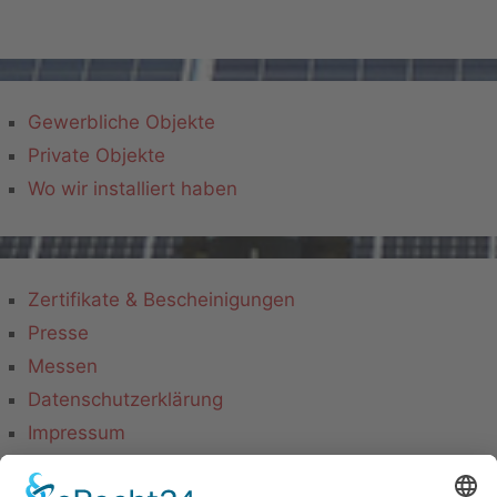
Gewerbliche Objekte
Private Objekte
Wo wir installiert haben
Zertifikate & Bescheinigungen
Presse
Messen
Datenschutzerklärung
Impressum