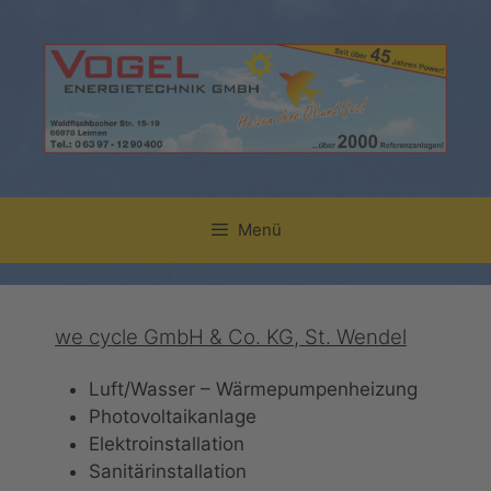
Zum
Inhalt
springen
Menü
we cycle GmbH & Co. KG, St. Wendel
Luft/Wasser – Wärmepumpenheizung
Photovoltaikanlage
Elektroinstallation
Sanitärinstallation