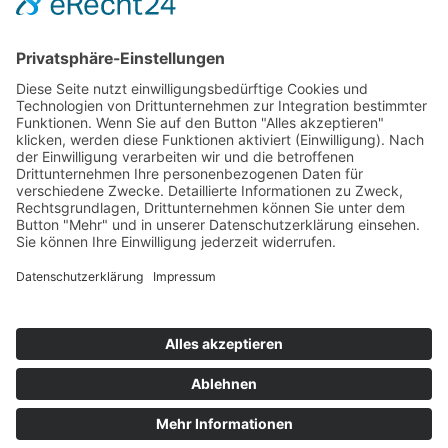
© 2026 Vogel Energietechnik GmbH | Waldfischbacher Str.