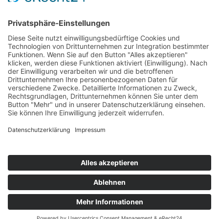
© 2026 Vogel Energietechnik GmbH | Waldfischbacher Str.
15-19 | 66978 Leimen | Tel. 0 63 97 - 1 29 04 00