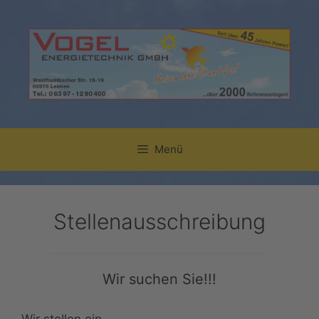
Zum
Inhalt
springen
Menü
Stellenausschreibung
Wir suchen Sie!!!