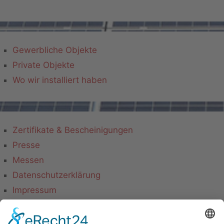
Gewerbliche Objekte
Private Objekte
Wo wir installiert haben
Zertifikate & Bescheinigungen
Presse
Messen
Datenschutzerklärung
Impressum